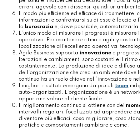
personale, indipendenza decisionale, fiducia, 
errori, agevole con i dissensi, quindi un ambiente
Il modo più efficiente ed efficace di trasmettere, 
informazioni e confrontarsi su di esse è faccia a
la
burocrazia
e, dove possibile, automatizzarla
L’unico modo di misurare i progressi è misurare 
operativo. Per mantenere ritmo e agility costant
focalizzazione all’eccellenza operativa, tecnolo
Agile Business supporta
innovazione
e progressi 
Iterazioni e cambiamenti sono costanti e il ritmo
costantemente. La produzione di idee è diffusa a
dell’organizzazione che crea un ambiente dove 
continua ha un ruolo chiave nell’innovazione e n
I migliori risultati emergono da piccoli
team
indi
auto-organizzati. L’organizzazione è un networ
apportano valore al cliente finale.
Il miglioramento continuo si ottiene con dei
momen
intervalli regolari, focalizzati ad apprendere da
diventare più efficaci, cosa migliorare, cosa sta
pratiche e comportamenti cambiare e come.