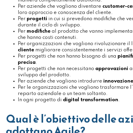
maniera completamente autonoma.
Per aziende che vogliono diventare
customer-ce
loro approccio e conoscenza del cliente.
Per
progetti
in cui si prevedono modifiche che v
durante il ciclo di sviluppo.
Per
modifiche
al prodotto che vanno implementa
che hanno costi contenuti.
Per organizzazioni che vogliono rivoluzionare il 
cliente
migliorare consistentemente i servizi offer
Per progetti che non hanno bisogno di una
pianif
precisa
.
Per progetti che non necessitano
approvazioni
a
sviluppo del prodotto.
Per aziende che vogliono introdurre
innovazione
Per le organizzazioni che vogliono trasformare l’
reparto aziendale o un team soltanto.
In ogni progetto di
digital transformation
.
Qual è l’obiettivo delle a
adottano Agile?